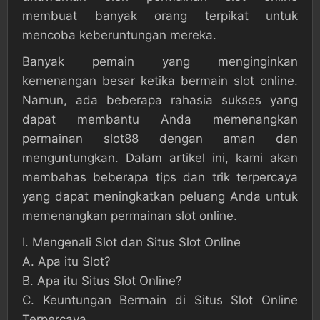
membuat banyak orang terpikat untuk
mencoba keberuntungan mereka.
Banyak pemain yang menginginkan
kemenangan besar ketika bermain slot online.
Namun, ada beberapa rahasia sukses yang
dapat membantu Anda memenangkan
permainan slot88 dengan aman dan
menguntungkan. Dalam artikel ini, kami akan
membahas beberapa tips dan trik terpercaya
yang dapat meningkatkan peluang Anda untuk
memenangkan permainan slot online.
I. Mengenali Slot dan Situs Slot Online
A. Apa itu Slot?
B. Apa itu Situs Slot Online?
C. Keuntungan Bermain di Situs Slot Online
Terpercaya