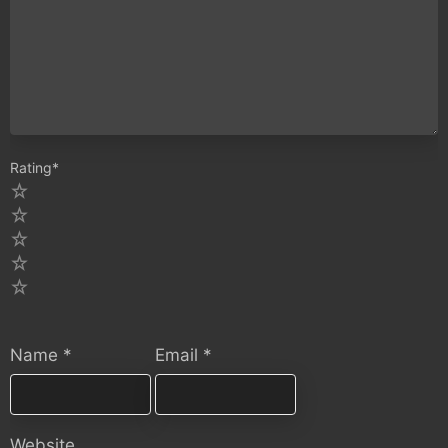
Rating
*
5
4
3
2
1
Name
*
Email
*
Website