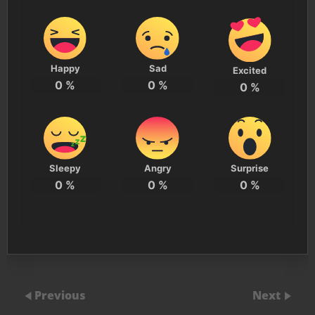
Happy
Sad
Excited
0
%
0
%
0
%
Sleepy
Angry
Surprise
0
%
0
%
0
%
Previous
Next