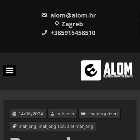
Skip
to
content
alom@alom.hr
Zagreb
+385915458510
14/05/2024
catsedih
Uncategorized
mahjong
,
mahjong slot
,
slot mahjong