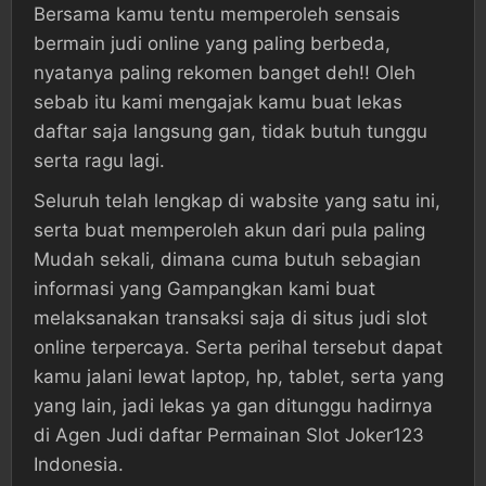
Bersama kamu tentu memperoleh sensais
bermain judi online yang paling berbeda,
nyatanya paling rekomen banget deh!! Oleh
sebab itu kami mengajak kamu buat lekas
daftar saja langsung gan, tidak butuh tunggu
serta ragu lagi.
Seluruh telah lengkap di wabsite yang satu ini,
serta buat memperoleh akun dari pula paling
Mudah sekali, dimana cuma butuh sebagian
informasi yang Gampangkan kami buat
melaksanakan transaksi saja di situs judi slot
online terpercaya. Serta perihal tersebut dapat
kamu jalani lewat laptop, hp, tablet, serta yang
yang lain, jadi lekas ya gan ditunggu hadirnya
di Agen Judi daftar Permainan Slot Joker123
Indonesia.