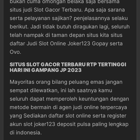
bukan cuma omongan belaka saja bersama
situs judi Slot Gacor Terbaru. Apa saja sarana
serta pelayanan sajikan? penjelasannya selaku
berikut. Jadi tidak butuh diragukan lagi, seluruh
telah nampak di taman depan situs kita situs
daftar Judi Slot Online Joker123 Gopay serta
Ovo.
SITUS SLOT GACOR TERBARU RTP TERTINGGI
HARI INI GAMPANG JP 2023
Mayoritas orang bilang peluang emas jangan
sempat dilewatkan, ini lah saatnya kamu
seluruh dapat memperoleh keuntungan dengan
metode bermain di agen judi online terpercaya
yang Sediakan daftar slot online serta register
akun slot joker123 deposit pulsa paling lengkap
di indonesia.