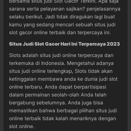
bersama situs judi Slot Gacor Terkini. Apa saja
sarana serta pelayanan sajikan? penjelasannya
selaku berikut. Jadi tidak diragukan lagi buat
kamu yang sedang mencari sebuah situs judi
slot gacor online terbaik dan terpercaya ini.
Situs Judi Slot Gacor Hari Ini Terpercaya 2023
Slots adalah situs judi online terpercaya dan
terkemuka di Indonesia. Mengetahui adanya
situs judi online terlengkap, Slots tidak akan
ketinggalan membawa anda ke dunia judi slot
online terbaru. Anda dapat berpartisipasi
dalam permainan seolah-olah Anda telah
bergabung sebelumnya. Anda juga bisa
memastikan bahwa berbagai pilihan situs judi
online terbaik tidak kalah menariknya dengan
slot online.