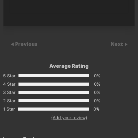
Previous
Next
Average Rating
5 Star
0%
4 Star
0%
3 Star
0%
2 Star
0%
1 Star
0%
(Add your review)