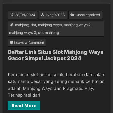
Lebih
Seru
28/08/2024
jiyog92098
Uncategorized
mahjong slot
,
mahjong ways
,
mahjong ways 2
,
mahjong ways 3
,
slot mahjong
on
Leave a Comment
Daftar
Daftar Link Situs Slot Mahjong Ways
Gacor Simpel Jackpot 2024
Link
Situs
Slot
Permainan slot online selalu berubah dan salah
Mahjong
satu nama besar yang sering menarik perhatian
Ways
adalah Mahjong Ways dari Pragmatic Play.
Terinspirasi dari
Gacor
Simpel
Read More
Jackpot