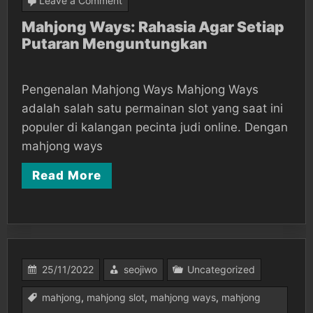
Leave a Comment
Mahjong
Mahjong Ways: Rahasia Agar Setiap
Putaran Menguntungkan
Ways:
Rahasia
Agar
Pengenalan Mahjong Ways Mahjong Ways
Setiap
adalah salah satu permainan slot yang saat ini
Putaran
populer di kalangan pecinta judi online. Dengan
mahjong ways
Menguntungkan
Read More
25/11/2022
seojiwo
Uncategorized
mahjong
,
mahjong slot
,
mahjong ways
,
mahjong