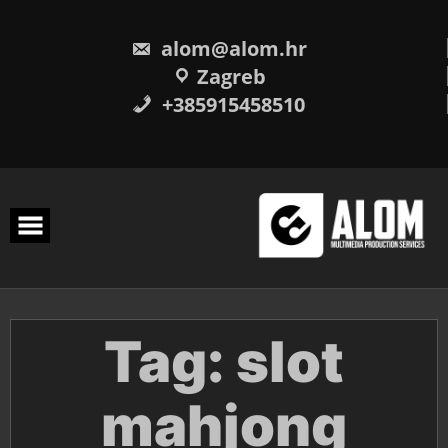
Skip
to
content
alom@alom.hr
Zagreb
+385915458510
Tag:
slot
mahjong