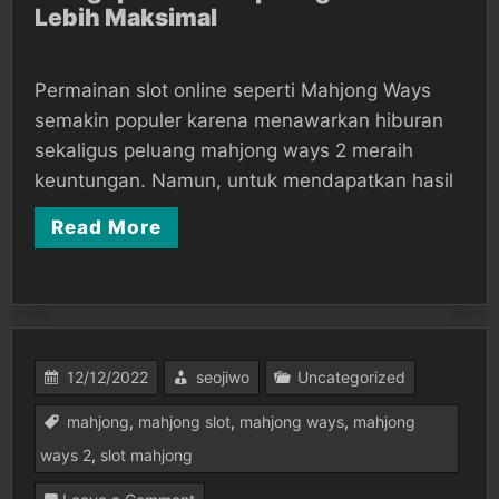
Lebih Maksimal
Cara
Mengoptimalkan
Spin
Permainan slot online seperti Mahjong Ways
semakin populer karena menawarkan hiburan
Agar
sekaligus peluang mahjong ways 2 meraih
Hasil
keuntungan. Namun, untuk mendapatkan hasil
Lebih
Maksimal
Read More
12/12/2022
seojiwo
Uncategorized
mahjong
,
mahjong slot
,
mahjong ways
,
mahjong
ways 2
,
slot mahjong
on