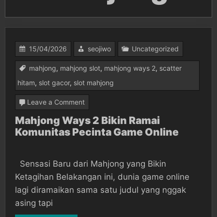
15/04/2026
seojiwo
Uncategorized
mahjong
,
mahjong slot
,
mahjong ways 2
,
scatter
hitam
,
slot gacor
,
slot mahjong
on
Leave a Comment
Mahjong
Mahjong Ways 2 Bikin Ramai
Komunitas Pecinta Game Online
Ways
2
Bikin
Sensasi Baru dari Mahjong yang Bikin
Ramai
Ketagihan Belakangan ini, dunia game online
Komunitas
lagi diramaikan sama satu judul yang nggak
asing tapi
Pecinta