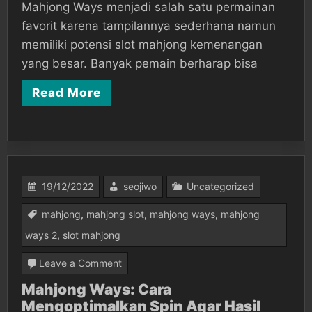
Rahasia
Mahjong Ways menjadi salah satu permainan
Agar
favorit karena tampilannya sederhana namun
Jackpot
memiliki potensi slot mahjong kemenangan
yang besar. Banyak pemain berharap bisa
Bisa
Didapat
Read More
Setiap
Hari
19/12/2022
seojiwo
Uncategorized
mahjong
,
mahjong slot
,
mahjong ways
,
mahjong
ways 2
,
slot mahjong
on
Leave a Comment
Mahjong
Mahjong Ways: Cara
Mengoptimalkan Spin Agar Hasil
Ways: