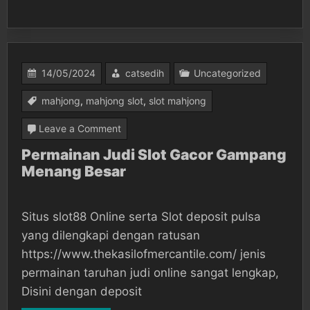
2024
14/05/2024
catsedih
Uncategorized
mahjong
,
mahjong slot
,
slot mahjong
on
Leave a Comment
Permainan
Permainan Judi Slot Gacor Gampang
Menang Besar
Judi
Slot
Gacor
Situs slot88 Online serta Slot deposit pulsa
Gampang
yang dilengkapi dengan ratusan
Menang
https://www.thekasilofmercantile.com/ jenis
permainan taruhan judi online sangat lengkap,
Besar
Disini dengan deposit