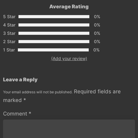
Average Rating
5 Star
0%
4 Star
0%
3 Star
0%
2 Star
0%
1 Star
0%
(Add your review)
Leave a Reply
Required fields are
Your email address will not be published.
marked
*
Comment
*