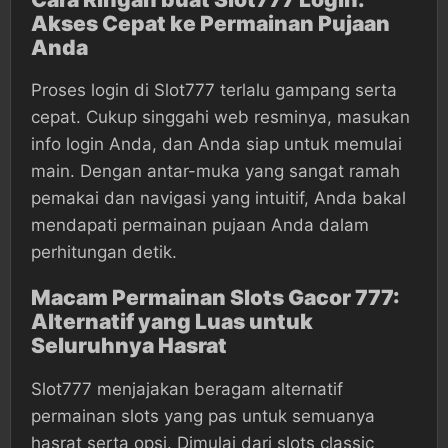
Akses Cepat ke Permainan Pujaan
Anda
Proses login di Slot777 terlalu gampang serta
cepat. Cukup singgahi web resminya, masukan
info login Anda, dan Anda siap untuk memulai
main. Dengan antar-muka yang sangat ramah
pemakai dan navigasi yang intuitif, Anda bakal
mendapati permainan pujaan Anda dalam
perhitungan detik.
Macam Permainan Slots Gacor 777:
Alternatif yang Luas untuk
Seluruhnya Hasrat
Slot777 menjajakan beragam alternatif
permainan slots yang pas untuk semuanya
hasrat serta opsi. Dimulai dari slots classic