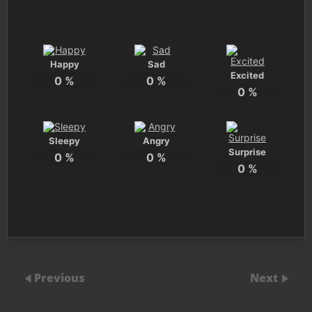
Happy
Sad
Excited
0
%
0
%
0
%
Sleepy
Angry
Surprise
0
%
0
%
0
%
Previous
Next