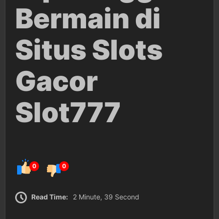
Bermain di
Situs Slots
Gacor
Slot777
0
0
Read Time:
2 Minute, 39 Second