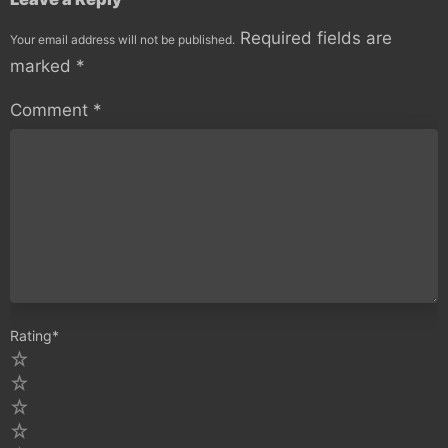
Required fields are
Your email address will not be published.
marked
*
Comment
*
Rating
*
5
4
3
2