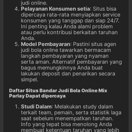
judi online.
Pelayanan Konsumen setia
: Situs bisa
dipercaya rata-rata menyiapkan service
konsumen yang tanggap dan siap 24/7.
Ini penting kalau Anda alami problem
atau perlu kontribusi berkaitan taruhan
Anda.
Model Pembayaran
: Pastini situs agen
judi bola online tawarkan bermacam
langkah pembayaran yang nyaman
serta aman. Alternatif pembayaran yang
bagus memungkinnya Anda buat
lakukan deposit dan penarikan secara
simpel.
Daftar Situs Bandar Judi Bola Online Mix
Parlay Dapat dipercaya
Studi Dalam
: Melakukan study dalam
terkait team, pemain, serta statistik laga
saat sebelum menempatkan taruhan.
Info yang tepat bisa menolong Anda
membuat ketentuan taruhan yang lebih