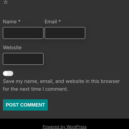
1
Name
*
Email
*
Website
Save my name, email, and website in this browser
for the next time I comment.
Powered by WordPress