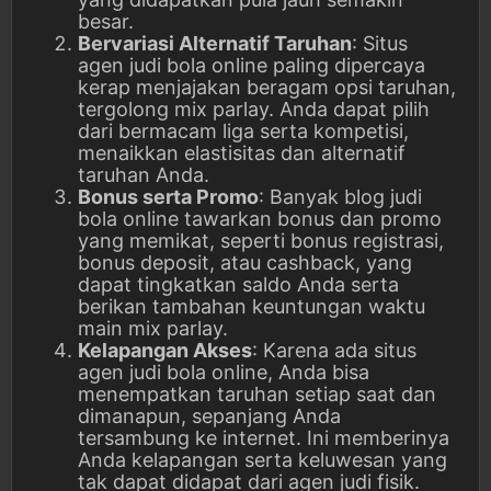
besar.
Bervariasi Alternatif Taruhan
: Situs
agen judi bola online paling dipercaya
kerap menjajakan beragam opsi taruhan,
tergolong mix parlay. Anda dapat pilih
dari bermacam liga serta kompetisi,
menaikkan elastisitas dan alternatif
taruhan Anda.
Bonus serta Promo
: Banyak blog judi
bola online tawarkan bonus dan promo
yang memikat, seperti bonus registrasi,
bonus deposit, atau cashback, yang
dapat tingkatkan saldo Anda serta
berikan tambahan keuntungan waktu
main mix parlay.
Kelapangan Akses
: Karena ada situs
agen judi bola online, Anda bisa
menempatkan taruhan setiap saat dan
dimanapun, sepanjang Anda
tersambung ke internet. Ini memberinya
Anda kelapangan serta keluwesan yang
tak dapat didapat dari agen judi fisik.