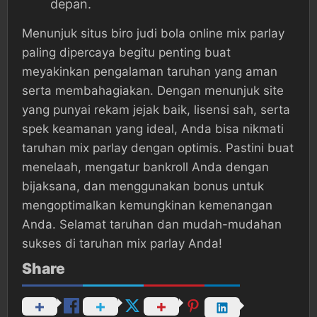
depan.
Menunjuk situs biro judi bola online mix parlay
paling dipercaya begitu penting buat
meyakinkan pengalaman taruhan yang aman
serta membahagiakan. Dengan menunjuk site
yang punyai rekam jejak baik, lisensi sah, serta
spek keamanan yang ideal, Anda bisa nikmati
taruhan mix parlay dengan optimis. Pastini buat
menelaah, mengatur bankroll Anda dengan
bijaksana, dan menggunakan bonus untuk
mengoptimalkan kemungkinan kemenangan
Anda. Selamat taruhan dan mudah-mudahan
sukses di taruhan mix parlay Anda!
Share