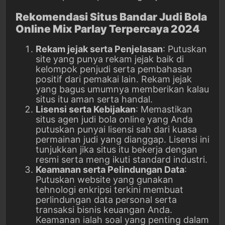
Rekomendasi Situs Bandar Judi Bola
Online Mix Parlay Terpercaya 2024
Rekam jejak serta Penjelasan
: Putuskan
site yang punya rekam jejak baik di
kelompok penjudi serta pembahasan
positif dari pemakai lain. Rekam jejak
yang bagus umumnya memberikan kalau
situs itu aman serta handal.
Lisensi serta Kebijakan
: Memastikan
situs agen judi bola online yang Anda
putuskan punyai lisensi sah dari kuasa
permainan judi yang dianggap. Lisensi ini
tunjukkan jika situs itu bekerja dengan
resmi serta meng ikuti standard industri.
Keamanan serta Pelindungan Data
:
Putuskan website yang gunakan
tehnologi enkripsi terkini membuat
perlindungan data personal serta
transaksi bisnis keuangan Anda.
Keamanan ialah soal yang penting dalam