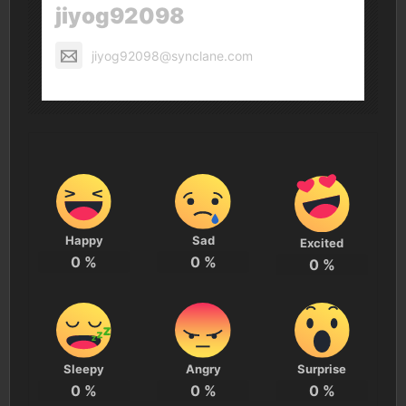
jiyog92098
jiyog92098@synclane.com
Happy
Sad
Excited
0
%
0
%
0
%
Sleepy
Angry
Surprise
0
%
0
%
0
%