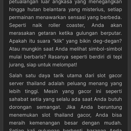
petualangan luar angkasa yang menegangkan
hingga hutan belantara yang misterius, setiap
permainan menawarkan sensasi yang berbeda.
Seperti naik roller coaster, Anda akan
merasakan getaran ketika gulungan berputar.
Apakah itu suara “klik” yang bikin deg-degan?
Atau mungkin saat Anda melihat simbol-simbol
mulai berbaris? Rasanya seperti berdiri di tepi
jurang, siap untuk melompat!
Salah satu daya tarik utama dari slot gacor
server thailand adalah peluang menang yang
lebih tinggi. Mesin yang gacor ini seperti
sahabat setia yang selalu ada saat Anda butuh
dorongan semangat. Jika Anda beruntung
menemukan slot thailand gacor, Anda bisa
meraih kemenangan besar dengan mudah.
Setiap kali gulungan berhenti, harapan Anda