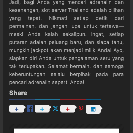
Jadi, bagi Anda yang mencari adrenalin dan
kesenangan, slot server Thailand adalah pilihan
yang tepat. Nikmati setiap detik dari
permainan, dan jangan lupa untuk tertawa—
meski Anda kalah sekalipun. Ingat, setiap
putaran adalah peluang baru, dan siapa tahu,
mungkin jackpot akan menjadi milik Anda! Ayo,
siapkan diri Anda untuk pengalaman seru yang
tak terlupakan. Selamat bermain, dan semoga
keberuntungan selalu berpihak pada para
pencari adrenalin seperti Anda!
Share