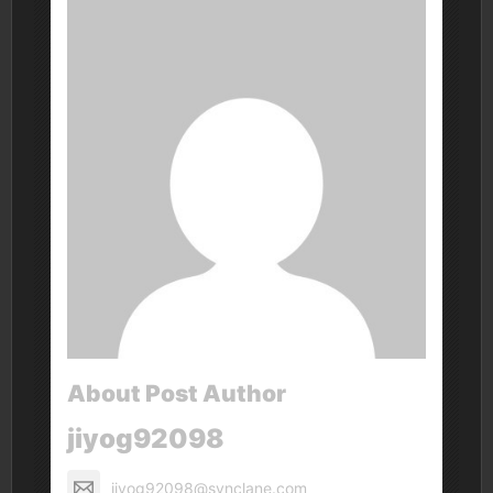
About Post Author
jiyog92098
jiyog92098@synclane.com