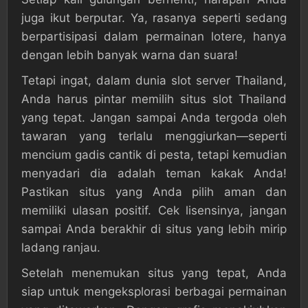
juga ikut berputar. Ya, rasanya seperti sedang
berpartisipasi dalam permainan lotere, hanya
dengan lebih banyak warna dan suara!
Tetapi ingat, dalam dunia slot server Thailand,
Anda harus pintar memilih situs slot Thailand
yang tepat. Jangan sampai Anda tergoda oleh
tawaran yang terlalu menggiurkan—seperti
mencium gadis cantik di pesta, tetapi kemudian
menyadari dia adalah teman kakak Anda!
Pastikan situs yang Anda pilih aman dan
memiliki ulasan positif. Cek lisensinya, jangan
sampai Anda berakhir di situs yang lebih mirip
ladang ranjau.
Setelah menemukan situs yang tepat, Anda
siap untuk mengeksplorasi berbagai permainan