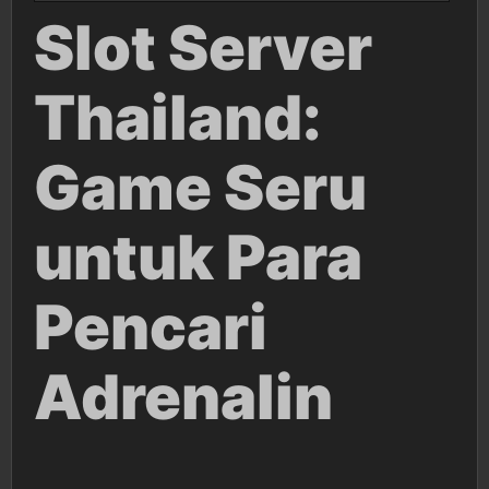
Slot Server
Thailand:
Game Seru
untuk Para
Pencari
Adrenalin