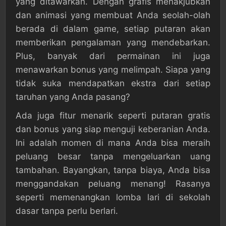
yang ditawarkan. Dengan grafis menakjubkan
dan animasi yang membuat Anda seolah-olah
berada di dalam game, setiap putaran akan
memberikan pengalaman yang mendebarkan.
Plus, banyak dari permainan ini juga
menawarkan bonus yang melimpah. Siapa yang
tidak suka mendapatkan ekstra dari setiap
taruhan yang Anda pasang?
Ada juga fitur menarik seperti putaran gratis
dan bonus yang siap menguji keberanian Anda.
Ini adalah momen di mana Anda bisa meraih
peluang besar tanpa mengeluarkan uang
tambahan. Bayangkan, tanpa biaya, Anda bisa
menggandakan peluang menang! Rasanya
seperti memenangkan lomba lari di sekolah
dasar tanpa perlu berlari.