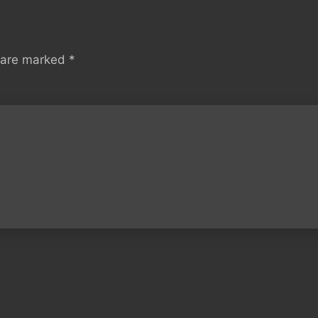
s are marked
*