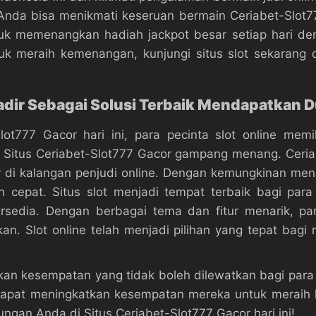
a, Anda bisa menikmati keseruan bermain Ceriabet-S
memenangkan hadiah jackpot besar setiap hari denga
 meraih kemenangan, kunjungi situs slot sekarang 
adir Sebagai Solusi Terbaik Mendapatkan D
t777 Gacor hari ini, para pecinta slot online memi
i Situs Ceriabet-Slot777 Gacor gampang menang. Ceri
r di kalangan penjudi online. Dengan kemungkinan men
epat. Situs slot menjadi tempat terbaik bagi para 
tersedia. Dengan berbagai tema dan fitur menarik, 
an. Slot online telah menjadi pilihan yang tepat bag
rkan kesempatan yang tidak boleh dilewatkan bagi par
dapat meningkatkan kesempatan mereka untuk meraih 
an Anda di Situs Ceriabet-Slot777 Gacor hari ini!