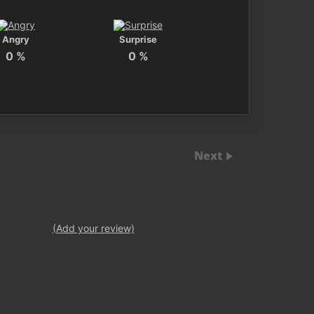
Angry
Surprise
0
%
0
%
Next
(Add your review)