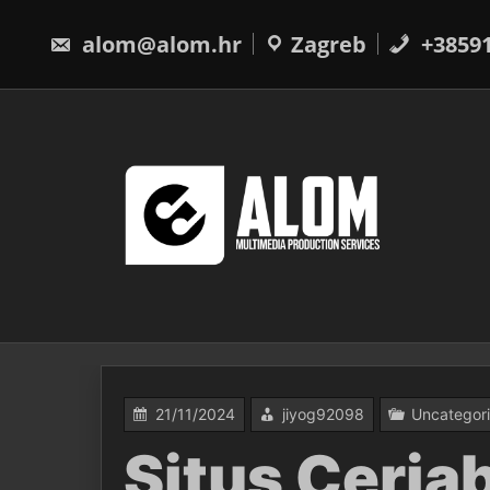
Skip
to
alom@alom.hr
Zagreb
+3859
content
21/11/2024
jiyog92098
Uncategor
Situs Ceri