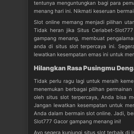
tentunya menguntungkan bagi para pema
menang hari ini. Nikmati keseruan bermai
Slot online memang menjadi pilihan uta
Tidak heran jika Situs Ceriabet-Slot77
gampang menang, membuat pengalaman b
anda di situs slot terpercaya ini. Seg
lewatkan kesempatan emas ini untuk me
Hilangkan Rasa Pusingmu Deng
Tidak perlu ragu lagi untuk meraih kem
menemukan berbagai pilihan permainan s
oleh situs slot terpercaya, Anda bisa
Jangan lewatkan kesempatan untuk mera
Anda dalam bermain slot online. Jadi,
Slot777 Gacor gampang menang ini!
Ayo segera kunjungi situs slot terbaik d