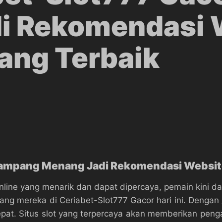
i Rekomendasi 
ang Terbaik
Gampang Menang Jadi Rekomendasi Website
nline yang menarik dan dapat dipercaya, pemain kini 
ang mereka di Ceriabet-Slot777 Gacor hari ini. Dengan
at. Situs slot yang terpercaya akan memberikan pe