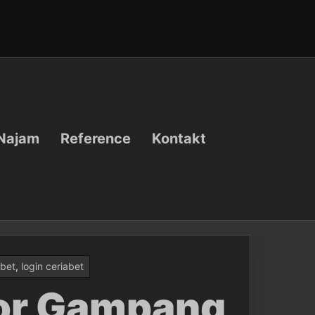
Najam
Reference
Kontakt
abet
,
login ceriabet
cor Gampang