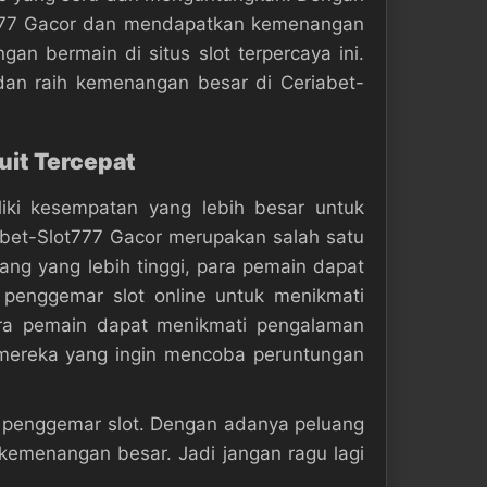
lot777 Gacor dan mendapatkan kemenangan
n bermain di situs slot terpercaya ini.
dan raih kemenangan besar di Ceriabet-
uit Tercepat
liki kesempatan yang lebih besar untuk
abet-Slot777 Gacor merupakan salah satu
ang yang lebih tinggi, para pemain dapat
penggemar slot online untuk menikmati
para pemain dapat menikmati pengalaman
i mereka yang ingin mencoba peruntungan
a penggemar slot. Dengan adanya peluang
kemenangan besar. Jadi jangan ragu lagi