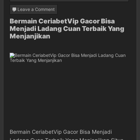
on
Leave a Comment
Bermain
Bermain CeriabetVip Gacor Bisa
Menjadi Ladang Cuan Terbaik Yang
CeriabetVip
Menjanjikan
Gacor
Bisa
Menjadi
Ladang
Cuan
Terbaik
Yang
Menjanjikan
Bermain CeriabetVip Gacor Bisa Menjadi