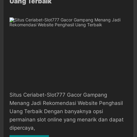
Uang Terbaik
Gacor
Gampang
Menang
Jadi
Rekomendasi
Website
Penghasil
Uang
Terbaik
Situs Ceriabet-Slot777 Gacor Gampang
Menang Jadi Rekomendasi Website Penghasil
Uang Terbaik Dengan banyaknya opsi
permainan slot online yang menarik dan dapat
dipercaya,