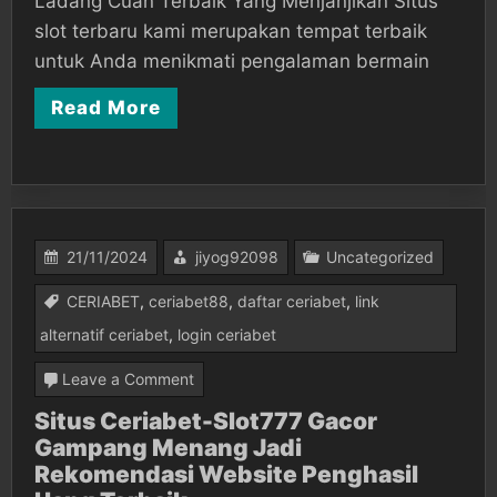
Ladang Cuan Terbaik Yang Menjanjikan Situs
slot terbaru kami merupakan tempat terbaik
untuk Anda menikmati pengalaman bermain
Read More
21/11/2024
jiyog92098
Uncategorized
CERIABET
,
ceriabet88
,
daftar ceriabet
,
link
alternatif ceriabet
,
login ceriabet
on
Leave a Comment
Situs
Situs Ceriabet-Slot777 Gacor
Gampang Menang Jadi
Ceriabet-
Rekomendasi Website Penghasil
Slot777