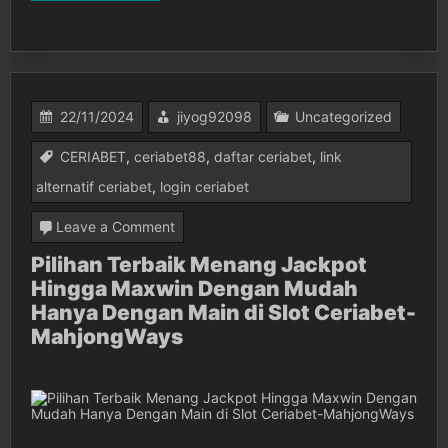
22/11/2024
jiyog92098
Uncategorized
CERIABET
,
ceriabet88
,
daftar ceriabet
,
link
alternatif ceriabet
,
login ceriabet
on
Leave a Comment
Pilihan
Pilihan Terbaik Menang Jackpot
Hingga Maxwin Dengan Mudah
Terbaik
Hanya Dengan Main di Slot Ceriabet-
Menang
MahjongWays
Jackpot
Hingga
Maxwin
Dengan