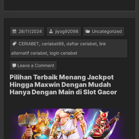
28/11/2024
jiyog92098
Uncategorized
CERIABET
,
ceriabet88
,
daftar ceriabet
,
link
alternatif ceriabet
,
login ceriabet
on
Leave a Comment
Pilihan
Pilihan Terbaik Menang Jackpot
Hingga Maxwin Dengan Mudah
Terbaik
Hanya Dengan Main di Slot Gacor
Menang
Jackpot
Hingga
Maxwin
Dengan