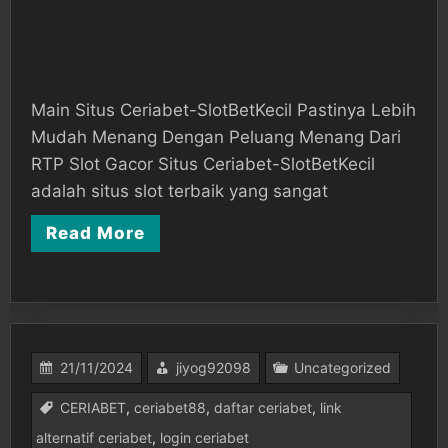
Menang
Dari
RTP
Main Situs Ceriabet-SlotBetKecil Pastinya Lebih
Slot
Mudah Menang Dengan Peluang Menang Dari
Gacor
RTP Slot Gacor Situs Ceriabet-SlotBetKecil
adalah situs slot terbaik yang sangat
Read More
21/11/2024
jiyog92098
Uncategorized
CERIABET
,
ceriabet88
,
daftar ceriabet
,
link
alternatif ceriabet
,
login ceriabet