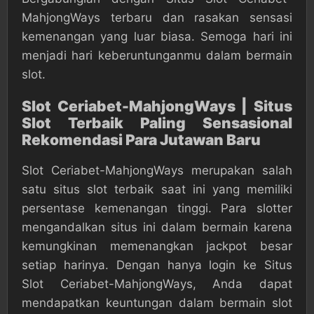
MahjongWays terbaru dan rasakan sensasi
kemenangan yang luar biasa. Semoga hari ini
menjadi hari keberuntunganmu dalam bermain
slot.
Slot Ceriabet-MahjongWays | Situs
Slot Terbaik Paling Sensasional
Rekomendasi Para Jutawan Baru
Slot Ceriabet-MahjongWays merupakan salah
satu situs slot terbaik saat ini yang memiliki
persentase kemenangan tinggi. Para slotter
mengandalkan situs ini dalam bermain karena
kemungkinan memenangkan jackpot besar
setiap harinya. Dengan hanya login ke Situs
Slot Ceriabet-MahjongWays, Anda dapat
mendapatkan keuntungan dalam bermain slot