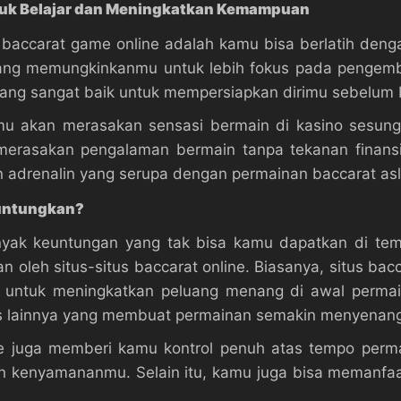
ntuk Belajar dan Meningkatkan Kemampuan
n baccarat game online adalah kamu bisa berlatih de
 yang memungkinkanmu untuk lebih fokus pada penge
a yang sangat baik untuk mempersiapkan dirimu sebelum
 akan merasakan sensasi bermain di kasino sesunggu
 merasakan pengalaman bermain tanpa tekanan finans
 adrenalin yang serupa dengan permainan baccarat asl
untungkan?
yak keuntungan yang tak bisa kamu dapatkan di temp
n oleh situs-situs baccarat online. Biasanya, situs b
untuk meningkatkan peluang menang di awal permaina
tas lainnya yang membuat permainan semakin menyena
ine juga memberi kamu kontrol penuh atas tempo perm
 kenyamananmu. Selain itu, kamu juga bisa memanfaatk