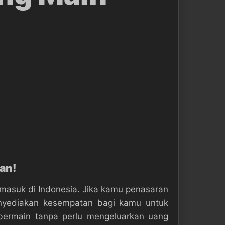
an!
ermasuk di Indonesia. Jika kamu penasaran
enyediakan kesempatan bagi kamu untuk
ermain tanpa perlu mengeluarkan uang