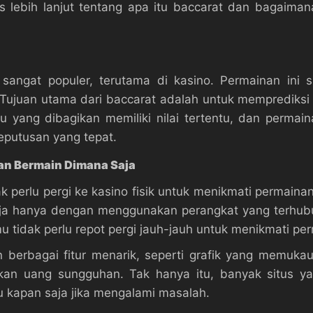
has lebih lanjut tentang apa itu baccarat dan bagaima
 sangat populer, terutama di kasino. Permainan ini
 Tujuan utama dari baccarat adalah untuk mempredik
u yang dibagikan memiliki nilai tertentu, dan perma
putusan yang tepat.
n Bermain Dimana Saja
ak perlu pergi ke kasino fisik untuk menikmati permain
ja hanya dengan menggunakan perangkat yang terhubun
idak perlu repot pergi jauh-jauh untuk menikmati perm
n berbagai fitur menarik, seperti grafik yang memuk
an uang sungguhan. Tak hanya itu, banyak situs ya
 kapan saja jika mengalami masalah.