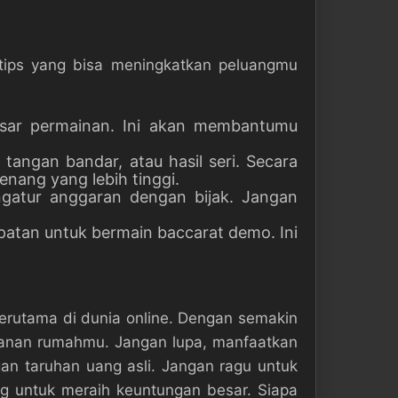
tips yang bisa meningkatkan peluangmu
asar permainan. Ini akan membantumu
angan bandar, atau hasil seri. Secara
enang yang lebih tinggi.
ngatur anggaran dengan bijak. Jangan
atan untuk bermain baccarat demo. Ini
terutama di dunia online. Dengan semakin
amanan rumahmu. Jangan lupa, manfaatkan
n taruhan uang asli. Jangan ragu untuk
g untuk meraih keuntungan besar. Siapa