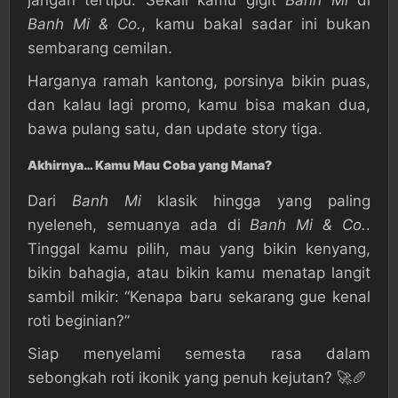
jangan tertipu. Sekali kamu gigit
Banh Mi
di
Banh Mi & Co.
, kamu bakal sadar ini bukan
sembarang cemilan.
Harganya ramah kantong, porsinya bikin puas,
dan kalau lagi promo, kamu bisa makan dua,
bawa pulang satu, dan update story tiga.
Akhirnya… Kamu Mau Coba yang Mana?
Dari
Banh Mi
klasik hingga yang paling
nyeleneh, semuanya ada di
Banh Mi & Co.
.
Tinggal kamu pilih, mau yang bikin kenyang,
bikin bahagia, atau bikin kamu menatap langit
sambil mikir: “Kenapa baru sekarang gue kenal
roti beginian?”
Siap menyelami semesta rasa dalam
sebongkah roti ikonik yang penuh kejutan? 🚀🥖