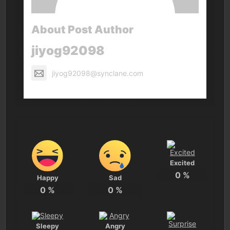
About Post Author
jiyog92098
jiyog92098@synclane.com
Excited
0
%
Happy
Sad
0
%
0
%
Sleepy
Angry