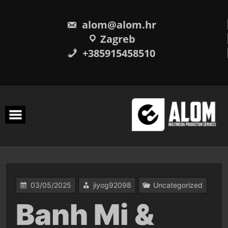
Skip
to
content
alom@alom.hr
Zagreb
+385915458510
03/05/2025
jiyog92098
Uncategorized
Banh Mi &