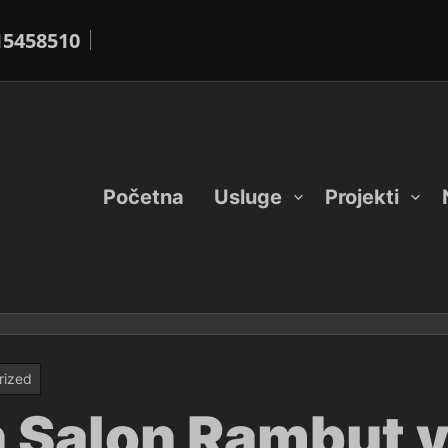
15458510
Početna
Usluge
Projekti
rized
 Salon Rambut 