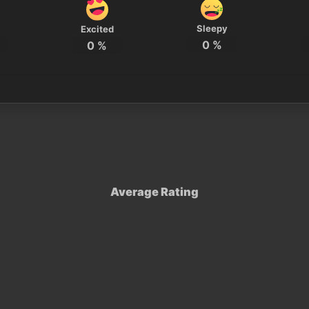
Sleepy
Excited
0
%
0
%
Average Rating