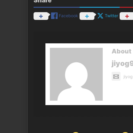
Share
Facebook
Twitter
About 
jiyog
jiyo