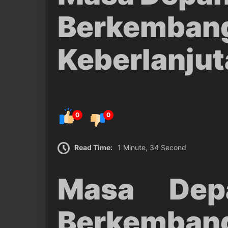
Berkembang:
Keberlanju
0
0
Read Time:
1 Minute, 34 Second
Masa Dep
Berkembang: