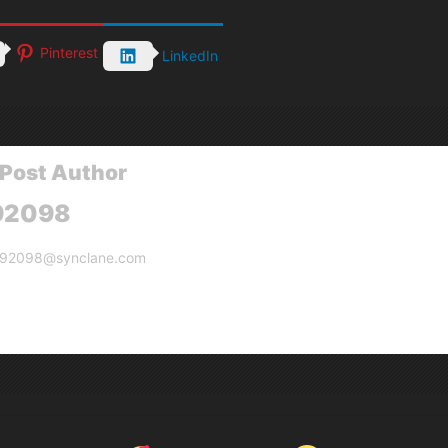
Pinterest
LinkedIn
Post Author
92098
g92098@synclane.com