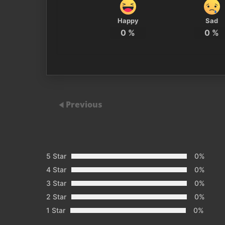
Happy
Sad
0
%
0
%
Previous
5 Star
0%
4 Star
0%
3 Star
0%
2 Star
0%
1 Star
0%