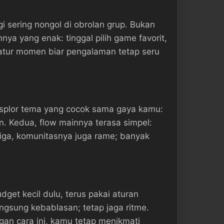
 sering nongol di obrolan grup. Bukan
ya yang enak: tinggal pilih game favorit,
 ngatur momen biar pengalaman tetap seru
splor tema yang cocok sama gaya kamu:
n. Kedua, flow mainnya terasa simpel:
Ketiga, komunitasnya juga rame; banyak
udget kecil dulu, terus pakai aturan
angsung kebablasan; tetap jaga ritme.
ngan cara ini, kamu tetap menikmati