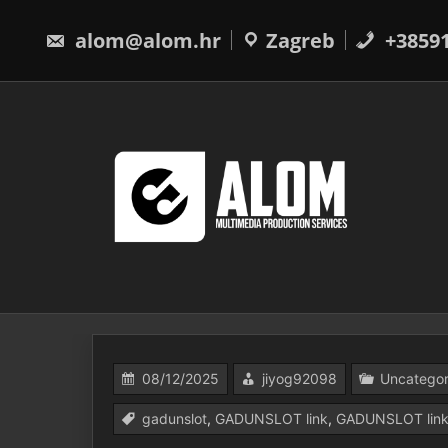
Skip
to
alom@alom.hr
Zagreb
+3859
content
08/12/2025
jiyog92098
Uncategor
gadunslot
,
GADUNSLOT link
,
GADUNSLOT link a