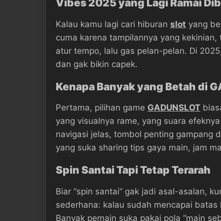
Vibes 2025 yang Lagi Ramai Di
Kalau kamu lagi cari hiburan
slot
yang ber
cuma karena tampilannya yang kekinian, t
atur tempo, lalu gas pelan-pelan. Di 2025
dan gak bikin capek.
Kenapa Banyak yang Betah di
Pertama, pilihan game
GADUNSLOT
bias
yang visualnya rame, yang suara efeknya 
navigasi jelas, tombol penting gampang di
yang suka sharing tips gaya main, jam ma
Spin Santai Tapi Tetap Terarah
Biar “spin santai” gak jadi asal-asalan, ku
sederhana: kalau sudah mencapai batas ha
Banyak pemain suka pakai pola “main sebe