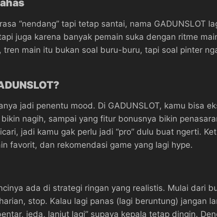
bahas
asa “nendang” tapi tetap santai, nama GADUNSLOT lagi
api juga karena banyak pemain suka dengan ritme mainn
, tren main itu bukan soal buru-buru, tapi soal pinter
 GADUNSLOT?
anya jadi penentu mood. Di GADUNSLOT, kamu bisa ek
bikin nagih, sampai yang fitur bonusnya bikin penasara
cari, jadi kamu gak perlu jadi “pro” dulu buat ngerti. 
in favorit, dan rekomendasi game yang lagi hype.
ncinya ada di strategi ringan yang realistis. Mulai dari b
rian, stop. Kalau lagi panas (lagi beruntung) jangan l
ntar, jeda, lanjut lagi” supaya kepala tetap dingin. De