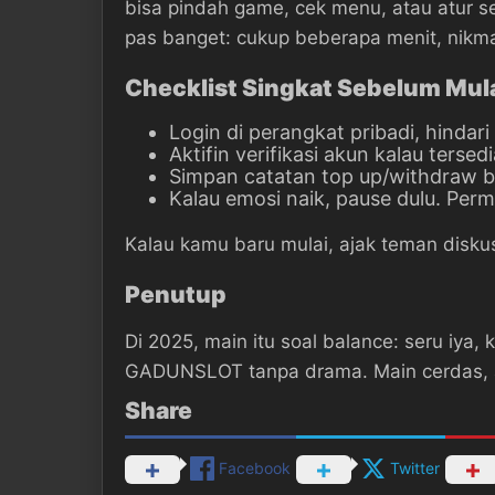
bisa pindah game, cek menu, atau atur s
pas banget: cukup beberapa menit, nikmati
Checklist Singkat Sebelum Mul
Login di perangkat pribadi, hindari 
Aktifin verifikasi akun kalau tersedi
Simpan catatan top up/withdraw bi
Kalau emosi naik, pause dulu. Perm
Kalau kamu baru mulai, ajak teman diskus
Penutup
Di 2025, main itu soal balance: seru iya
GADUNSLOT tanpa drama. Main cerdas, a
Share
Facebook
Twitter