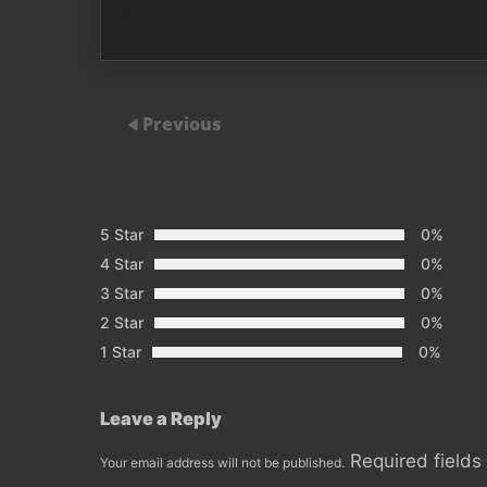
Previous
5 Star
0%
4 Star
0%
3 Star
0%
2 Star
0%
1 Star
0%
Leave a Reply
Required field
Your email address will not be published.