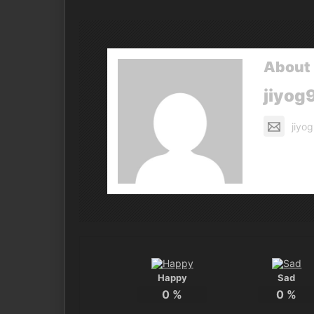
About 
jiyog
jiyo
Happy
Sad
0
%
0
%