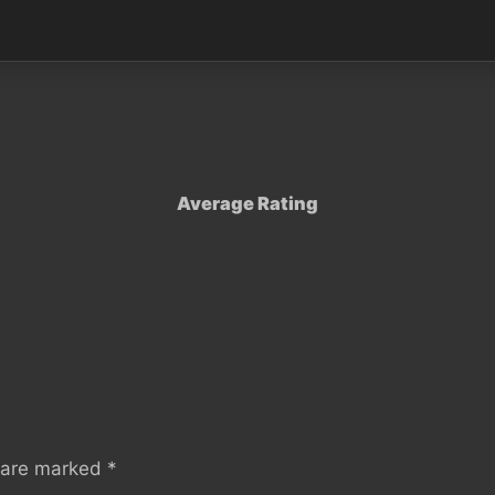
Average Rating
s are marked
*