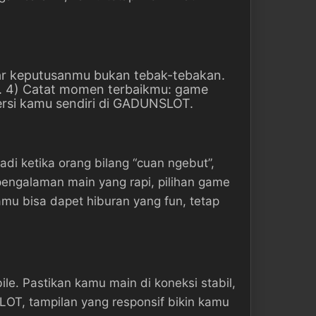
biar keputusanmu bukan tebak-tebakan.
u. 4) Catat momen terbaikmu: game
versi kamu sendiri di GADUNSLOT.
adi ketika orang bilang “cuan ngebut”,
engalaman main yang rapi, pilihan game
kamu bisa dapet hiburan yang fun, tetap
le. Pastikan kamu main di koneksi stabil,
LOT, tampilan yang responsif bikin kamu