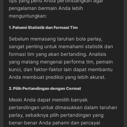
tips yang perlu Anda pertimbangkan agar
pengalaman bermain Anda lebih
menguntungkan:
1.
Pahami Statistik dan Formasi Tim
Sebelum memasang taruhan bola parlay,
sangat penting untuk memahami statistik dan
formasi tim yang akan bertanding. Analisis
yang matang mengenai performa tim, pemain
kunci, dan faktor-faktor lain dapat membantu
Anda membuat prediksi yang lebih akurat.
2.
Pilih Pertandingan dengan Cermat
Meski Anda dapat memilih banyak
pertandingan untuk dimasukkan dalam taruhan
parlay, sebaiknya pilih pertandingan yang
benar-benar Anda pahami dan percayai