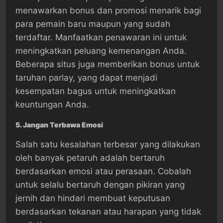
menawarkan bonus dan promosi menarik bagi
para pemain baru maupun yang sudah
terdaftar. Manfaatkan penawaran ini untuk
meningkatkan peluang kemenangan Anda.
Beberapa situs juga memberikan bonus untuk
taruhan parlay, yang dapat menjadi
kesempatan bagus untuk meningkatkan
keuntungan Anda.
5.
Jangan Terbawa Emosi
Salah satu kesalahan terbesar yang dilakukan
oleh banyak petaruh adalah bertaruh
berdasarkan emosi atau perasaan. Cobalah
untuk selalu bertaruh dengan pikiran yang
jernih dan hindari membuat keputusan
berdasarkan tekanan atau harapan yang tidak