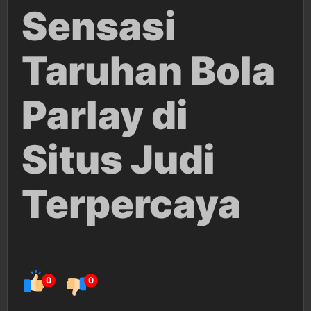
Sensasi
Taruhan Bola
Parlay di
Situs Judi
Terpercaya
0
0