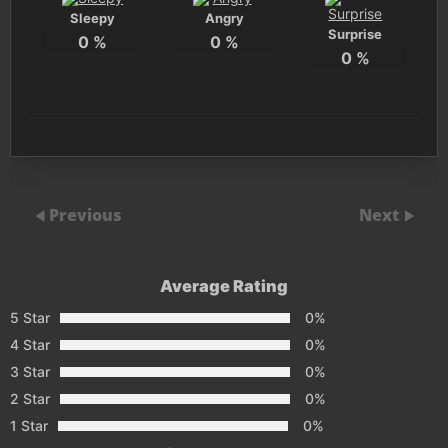
Sleepy
Angry
Surprise
0
%
0
%
0
%
Previous
Next
Average Rating
5 Star
0%
4 Star
0%
3 Star
0%
2 Star
0%
1 Star
0%