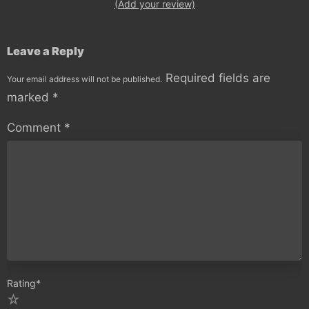
(Add your review)
Leave a Reply
Required fields are
Your email address will not be published.
marked
*
Comment
*
Rating
*
5