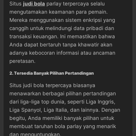
Situs
judi bola
parlay terpercaya selalu
mengutamakan keamanan para pemain.
Mereka menggunakan sistem enkripsi yang
canggih untuk melindungi data pribadi dan
transaksi keuangan. Ini memastikan bahwa
Anda dapat bertaruh tanpa khawatir akan
adanya kebocoran informasi atau ancaman
peretasan.
2.
Tersedia Banyak Pilihan Pertandingan
Situs judi bola terpercaya biasanya
menawarkan berbagai pilihan pertandingan
dari liga-liga top dunia, seperti Liga Inggris,
Liga Spanyol, Liga Italia, dan lainnya. Dengan
begitu, Anda memiliki banyak pilihan untuk
membuat taruhan bola parlay yang menarik
dan menguntungkan.