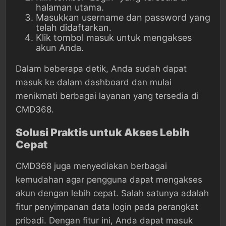
halaman utama.
Masukkan username dan password yang
telah didaftarkan.
Klik tombol masuk untuk mengakses
akun Anda.
Dalam beberapa detik, Anda sudah dapat
masuk ke dalam dashboard dan mulai
menikmati berbagai layanan yang tersedia di
CMD368.
Solusi Praktis untuk Akses Lebih
Cepat
CMD368 juga menyediakan berbagai
kemudahan agar pengguna dapat mengakses
akun dengan lebih cepat. Salah satunya adalah
fitur penyimpanan data login pada perangkat
pribadi. Dengan fitur ini, Anda dapat masuk