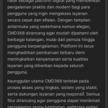
hadir sebagai platform digital yang memberikan
pengalaman praktis dan modern bagi para
pengguna yang ingin mengakses layanan
secara cepat dan efisien. Dengan tampilan
antarmuka yang sederhana namun elegan,
CMD368 dirancang agar mudah dipahami oleh
berbagai kalangan, mulai dari pemula hingga
pengguna berpengalaman. Platform ini terus
menghadirkan pembaruan terbaru demi
meningkatkan kenyamanan serta kualitas
layanan yang diberikan kepada seluruh
pengguna.
Keunggulan utama CMD368 terletak pada
proses akses yang ringkas, sistem yang stabil,
serta dukungan layanan yang responsif. Semua
fitur dirancang agar pengguna dapat menikmati
pengalaman tanpa hambatan, sehingga setiap