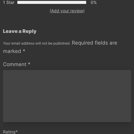
1 Star
0%
(Add your review)
Leave a Reply
Required fields are
Your email address will not be published.
marked
*
Comment
*
Rating
*