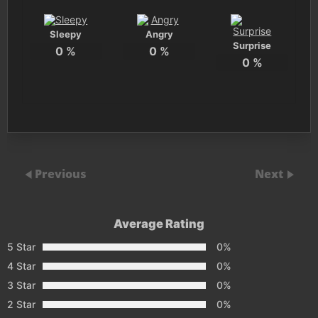
Sleepy
Angry
Surprise
0
%
0
%
0
%
Previous
Next
Average Rating
5 Star
0%
4 Star
0%
3 Star
0%
2 Star
0%