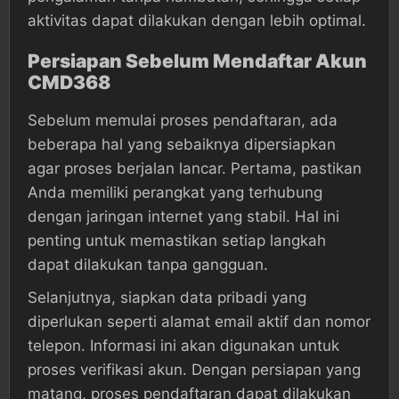
aktivitas dapat dilakukan dengan lebih optimal.
Persiapan Sebelum Mendaftar Akun
CMD368
Sebelum memulai proses pendaftaran, ada
beberapa hal yang sebaiknya dipersiapkan
agar proses berjalan lancar. Pertama, pastikan
Anda memiliki perangkat yang terhubung
dengan jaringan internet yang stabil. Hal ini
penting untuk memastikan setiap langkah
dapat dilakukan tanpa gangguan.
Selanjutnya, siapkan data pribadi yang
diperlukan seperti alamat email aktif dan nomor
telepon. Informasi ini akan digunakan untuk
proses verifikasi akun. Dengan persiapan yang
matang, proses pendaftaran dapat dilakukan