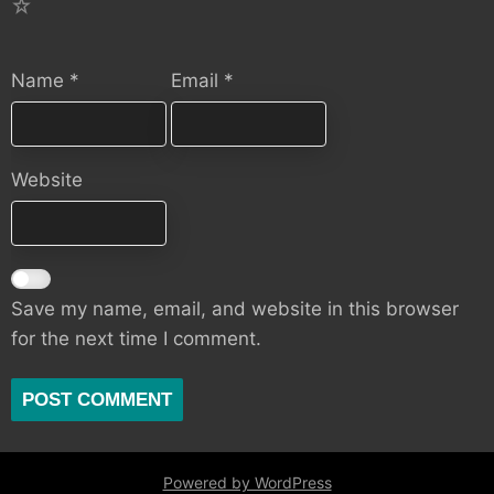
1
Name
*
Email
*
Website
Save my name, email, and website in this browser
for the next time I comment.
Powered by WordPress