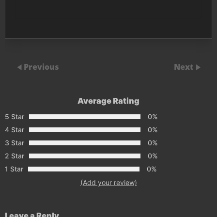
Previous
Next
Average Rating
5 Star
0%
4 Star
0%
3 Star
0%
2 Star
0%
1 Star
0%
(Add your review)
Leave a Reply