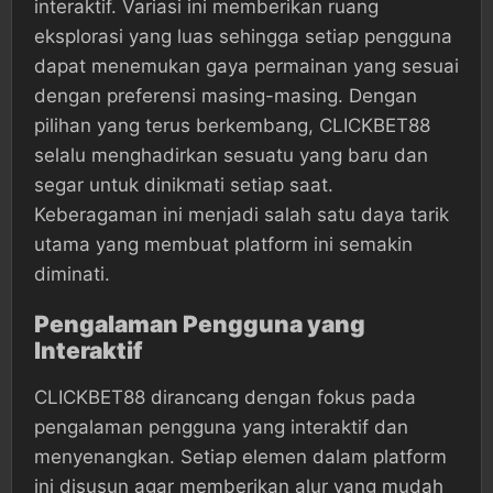
interaktif. Variasi ini memberikan ruang
eksplorasi yang luas sehingga setiap pengguna
dapat menemukan gaya permainan yang sesuai
dengan preferensi masing-masing. Dengan
pilihan yang terus berkembang, CLICKBET88
selalu menghadirkan sesuatu yang baru dan
segar untuk dinikmati setiap saat.
Keberagaman ini menjadi salah satu daya tarik
utama yang membuat platform ini semakin
diminati.
Pengalaman Pengguna yang
Interaktif
CLICKBET88 dirancang dengan fokus pada
pengalaman pengguna yang interaktif dan
menyenangkan. Setiap elemen dalam platform
ini disusun agar memberikan alur yang mudah