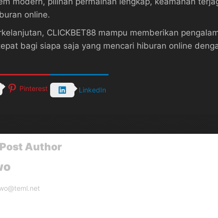
m modern, pilihan permainan lengkap, keamanan terjaga,
buran online.
berkelanjutan, CLICKBET88 mampu memberikan pengal
tepat bagi siapa saja yang mencari hiburan online denga
Pinterest
LinkedIn
Post Author
wo
iwo@teml.net