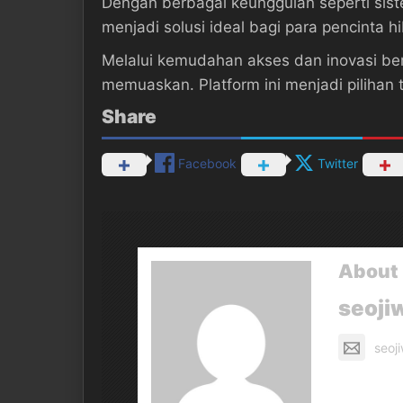
Dengan berbagai keunggulan seperti siste
menjadi solusi ideal bagi para pencinta hi
Melalui kemudahan akses dan inovasi 
memuaskan. Platform ini menjadi pilihan 
Share
Facebook
Twitter
About 
seoji
seoj