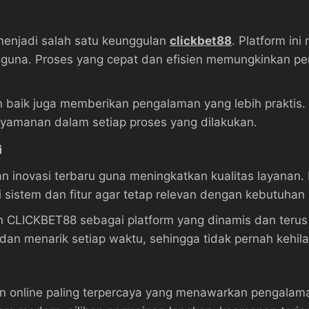
enjadi salah satu keunggulan
clickbet88
. Platform in
ngguna. Proses yang cepat dan efisien memungkinkan p
an baik juga memberikan pengalaman yang lebih praktis.
nyamanan dalam setiap proses yang dilakukan.
i
 inovasi terbaru guna meningkatkan kualitas layanan
ui sistem dan fitur agar tetap relevan dengan kebutuha
an CLICKBET88 sebagai platform yang dinamis dan ter
n menarik setiap waktu, sehingga tidak pernah kehila
n online paling terpercaya yang menawarkan pengalaman 