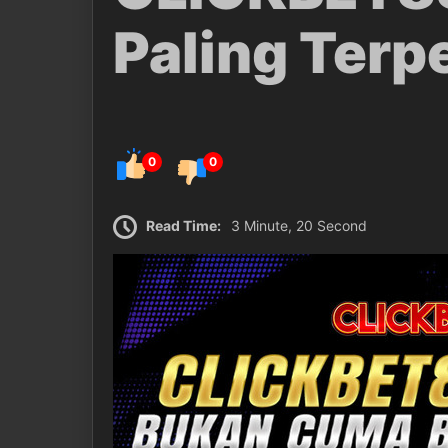
Paling Terp
0
0
Read Time:
3 Minute, 20 Second