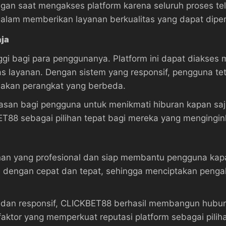
n saat mengakses platform karena seluruh proses tela
alam memberikan layanan berkualitas yang dapat dipe
ja
nggi bagi para penggunanya. Platform ini dapat diakses 
as layanan. Dengan sistem yang responsif, pengguna t
akan perangkat yang berbeda.
an bagi pengguna untuk menikmati hiburan kapan saj
ET88 sebagai pilihan tepat bagi mereka yang mengingink
nan yang profesional dan siap membantu pengguna kap
i dengan cepat dan tepat, sehingga menciptakan pen
dan responsif, CLICKBET88 berhasil membangun hubun
faktor yang memperkuat reputasi platform sebagai pilih