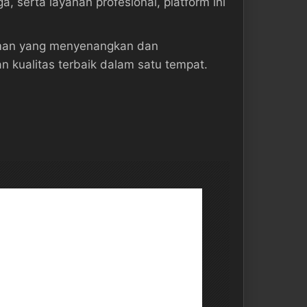
 serta layanan profesional, platform ini
aman yang menyenangkan dan
n kualitas terbaik dalam satu tempat.