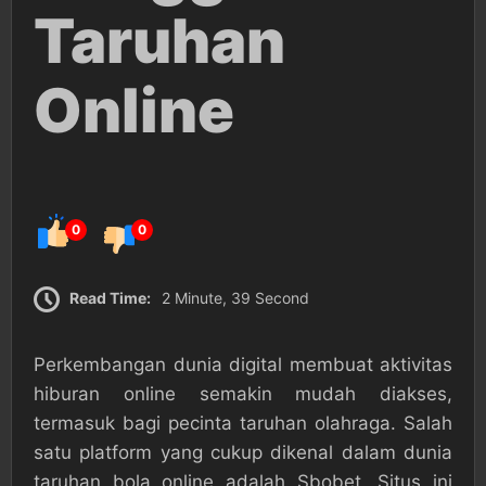
Taruhan
Online
0
0
Read Time:
2 Minute, 39 Second
Perkembangan dunia digital membuat aktivitas
hiburan online semakin mudah diakses,
termasuk bagi pecinta taruhan olahraga. Salah
satu platform yang cukup dikenal dalam dunia
taruhan bola online adalah Sbobet. Situs ini