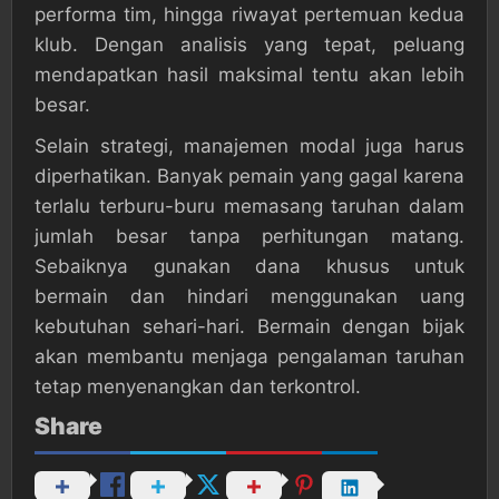
performa tim, hingga riwayat pertemuan kedua
klub. Dengan analisis yang tepat, peluang
mendapatkan hasil maksimal tentu akan lebih
besar.
Selain strategi, manajemen modal juga harus
diperhatikan. Banyak pemain yang gagal karena
terlalu terburu-buru memasang taruhan dalam
jumlah besar tanpa perhitungan matang.
Sebaiknya gunakan dana khusus untuk
bermain dan hindari menggunakan uang
kebutuhan sehari-hari. Bermain dengan bijak
akan membantu menjaga pengalaman taruhan
tetap menyenangkan dan terkontrol.
Share