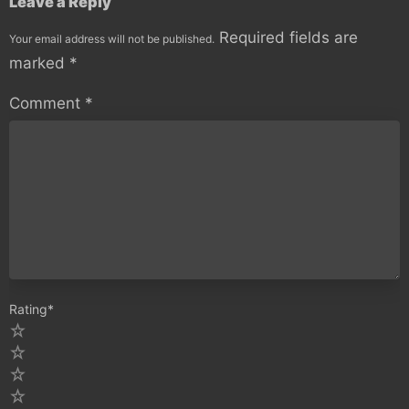
Leave a Reply
Required fields are
Your email address will not be published.
marked
*
Comment
*
Rating
*
5
4
3
2