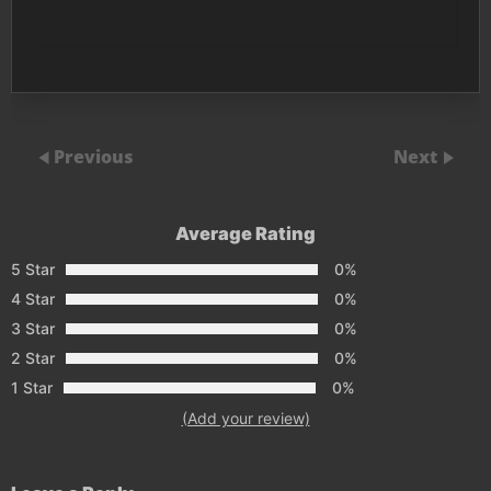
Previous
Next
Average Rating
5 Star
0%
4 Star
0%
3 Star
0%
2 Star
0%
1 Star
0%
(Add your review)