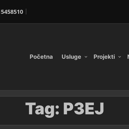
15458510
Početna
Usluge
Projekti
Tag:
P3EJ