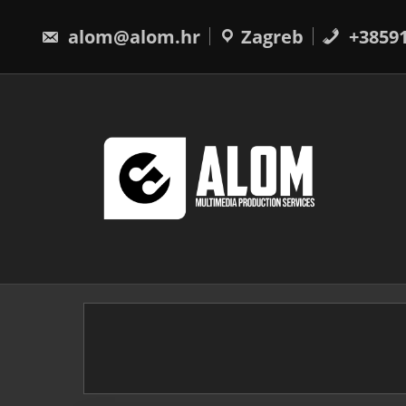
Skip
to
alom@alom.hr
Zagreb
+3859
content