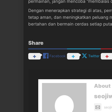
permainan, jangan mencoba “membalas d
Dengan menerapkan strategi di atas, pe
tetap aman, dan meningkatkan peluang m
bertahan dan bermain cerdas setiap puta
Share
Facebook
Twitter
About 
seoji
seoj