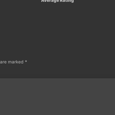
Average Rating
s are marked
*