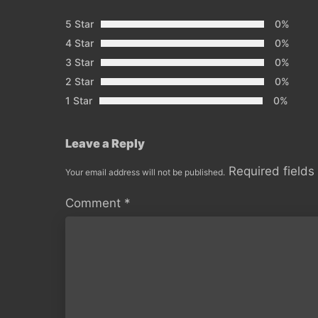
5 Star
0%
4 Star
0%
3 Star
0%
2 Star
0%
1 Star
0%
Leave a Reply
Required field
Your email address will not be published.
Comment
*