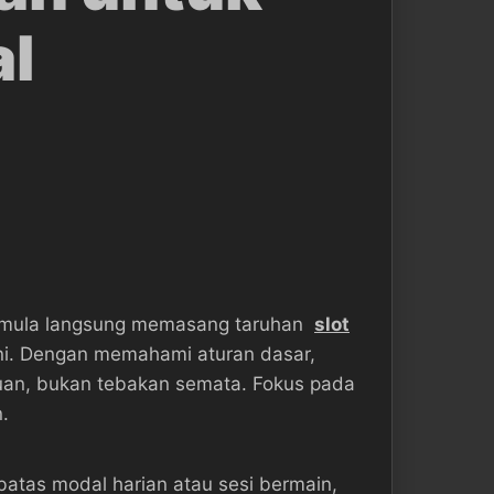
al
pemula langsung memasang taruhan
slot
ni. Dengan memahami aturan dasar,
huan, bukan tebakan semata. Fokus pada
.
batas modal harian atau sesi bermain,