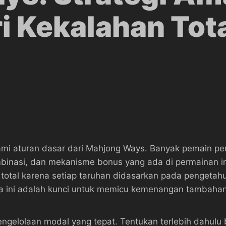
 Kekalahan Tot
mi aturan dasar dari Mahjong Ways. Banyak pemain 
inasi, dan mekanisme bonus yang ada di permainan i
 total karena setiap taruhan didasarkan pada pengeta
ena ini adalah kunci untuk memicu kemenangan tambahan
engelolaan modal yang tepat. Tentukan terlebih dahulu 