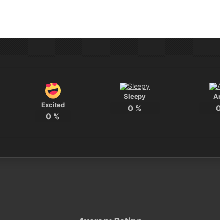
Sleepy
A
Excited
0
%
0
%