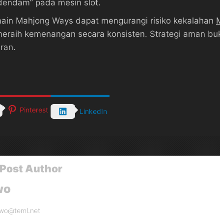
endam” pada mesin slot.
main Mahjong Ways dapat mengurangi risiko kekalahan
eraih kemenangan secara konsisten. Strategi aman bu
ran.
Pinterest
LinkedIn
Post Author
wo
iwo@teml.net