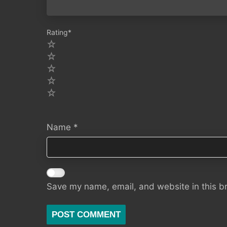
Rating
*
5
4
3
2
1
Name
*
Save my name, email, and website in this b