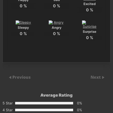
Excited
0
%
0
%
0
%
Sleepy
Angry
Surprise
0
%
0
%
0
%
Previous
Next
Average Rating
5 Star
0%
4 Star
0%