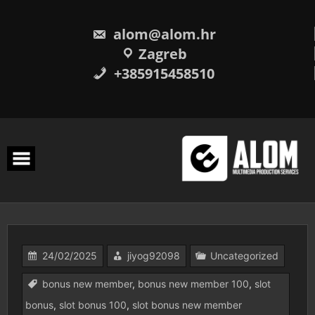
Skip
to
content
alom@alom.hr
Zagreb
+385915458510
24/02/2025
jiyog92098
Uncategorized
bonus new member
,
bonus new member 100
,
slot
bonus
,
slot bonus 100
,
slot bonus new member