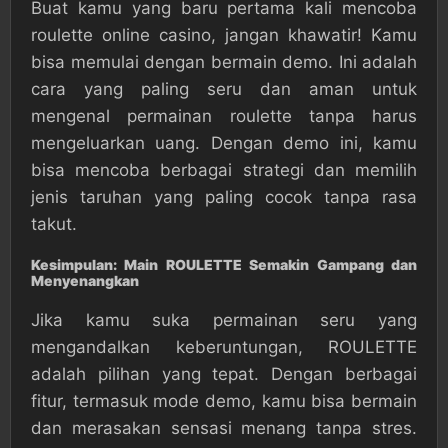
Buat kamu yang baru pertama kali mencoba
roulette online casino, jangan khawatir! Kamu
bisa memulai dengan bermain demo. Ini adalah
cara yang paling seru dan aman untuk
mengenal permainan roulette tanpa harus
mengeluarkan uang. Dengan demo ini, kamu
bisa mencoba berbagai strategi dan memilih
jenis taruhan yang paling cocok tanpa rasa
takut.
Kesimpulan: Main ROULETTE Semakin Gampang dan
Menyenangkan
Jika kamu suka permainan seru yang
mengandalkan keberuntungan, ROULETTE
adalah pilihan yang tepat. Dengan berbagai
fitur, termasuk mode demo, kamu bisa bermain
dan merasakan sensasi menang tanpa stres.