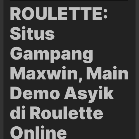
ROULETTE:
Situs
Gampang
Maxwin, Main
Demo Asyik
di Roulette
Online