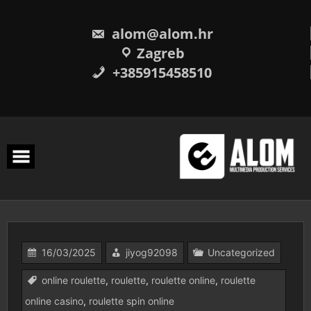
Skip
to
content
alom@alom.hr
Zagreb
+385915458510
16/03/2025
jiyog92098
Uncategorized
online roulette
,
roulette
,
roulette online
,
roulette
online casino
,
roulette spin online