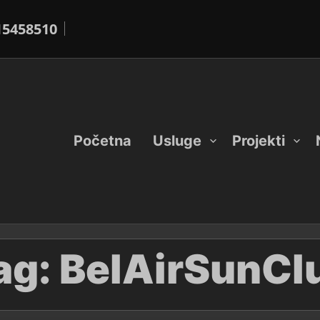
15458510
Početna
Usluge
Projekti
ag:
BelAirSunCl