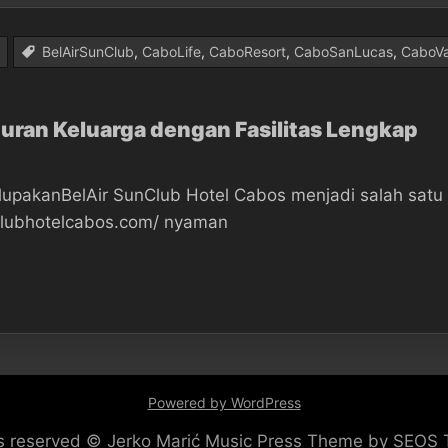
BelAirSunClub
,
CaboLife
,
CaboResort
,
CaboSanLucas
,
CaboVa
buran Keluarga dengan Fasilitas Lengkap
upakanBelAir SunClub Hotel Cabos menjadi salah satu pi
nclubhotelcabos.com/ nyaman
Powered by WordPress
hts reserved © Jerko Marić
Music Press Theme by SEOS