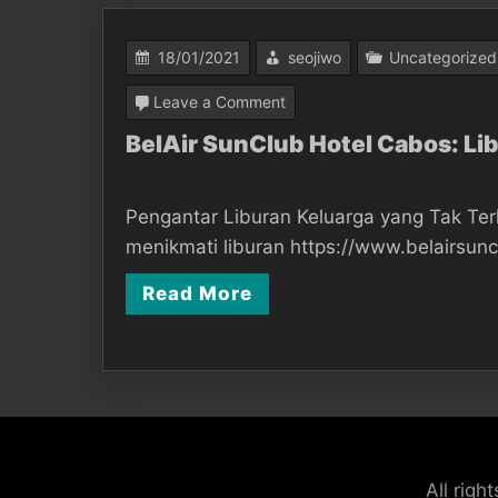
18/01/2021
seojiwo
Uncategorized
on
Leave a Comment
BelAir
BelAir SunClub Hotel Cabos: Li
SunClub
Hotel
Pengantar Liburan Keluarga yang Tak Terl
Cabos:
menikmati liburan https://www.belairsu
Liburan
Read More
Keluarga
dengan
Fasilitas
Lengkap
All rig