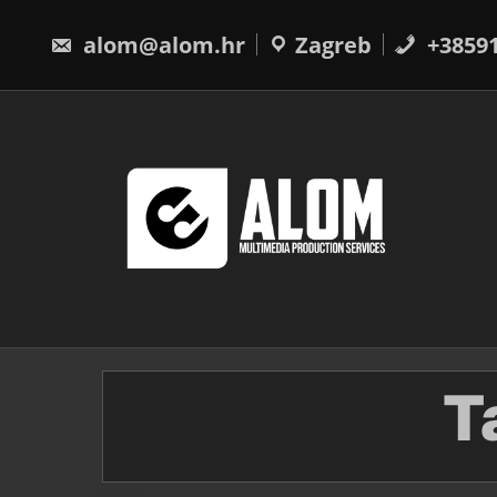
Skip
to
alom@alom.hr
Zagreb
+3859
content
T