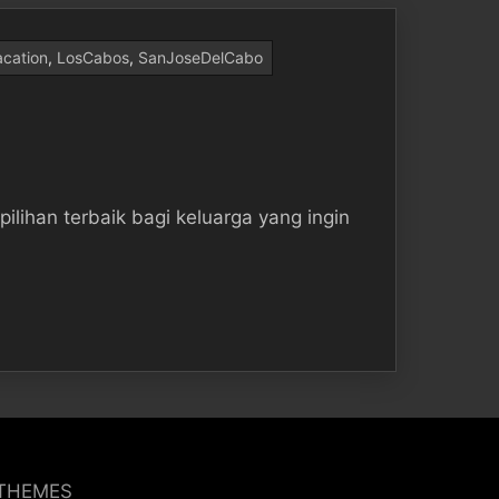
cation
,
LosCabos
,
SanJoseDelCabo
lihan terbaik bagi keluarga yang ingin
 THEMES